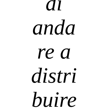
di
anda
re a
distri
buire