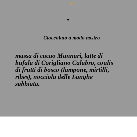
Cioccolato a modo nostro
massa di cacao Mannari, latte di
bufala di Corigliano Calabro, coulis
di frutti di bosco (lampone, mirtilli,
ribes), nocciola delle Langhe
sabbiata.